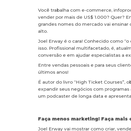
Você trabalha com e-commerce, infoprod
vender por mais de US$ 1.000? Quer? Entã
grandes nomes do mercado vai ensinar o 
alto.
Joel Erway é o cara! Conhecido como “o 
isso. Profissional multifacetado, é, atua
conversão e em ajudar especialistas a e
Entre vendas pessoais e para seus clien
últimos anos!
É autor do livro “High Ticket Courses”, 
expandir seus negócios com programas a
um podcaster de longa data e apresenta
Faça menos marketing! Faça mais o
Joel Erway vai mostrar como criar, vende