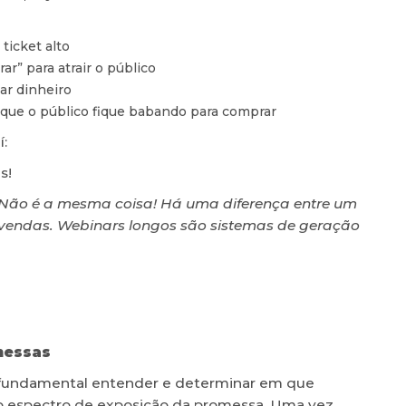
ticket alto
” para atrair o público
ar dinheiro
a que o público fique babando para comprar
:
s!
 Não é a mesma coisa! Há uma diferença entre um
vendas. Webinars longos são sistemas de geração
messas
é fundamental entender e determinar em que
no espectro de exposição da promessa. Uma vez