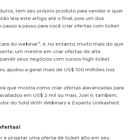
utos, tem seu próprio produto para vender e quer
o leia este artigo até o final, pois um dos
passo a passo para você criar ofertas com ticket
cara do webinar”, é, no entanto, muito mais do que
lmente, um mestre em criar ofertas de alta
xpandir seus negócios com cursos high-ticket.
tes, ajudou a gerar mais de US$ 100 milhões nos
obra que mostra como criar ofertas alavancadas para
valiados em US$ 2 mil ou mais. Joel é, também,
dor do Sold With Webinars e Experts Unleashed.
fertas!
r e projetar uma oferta de ticket alto em seu