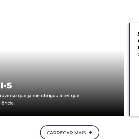
I-S
troverso que já me obrigou a ter que
ência...
+
CARREGAR MAIS