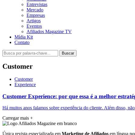
Entrevistas
Mercado
Empresas
Artigos
Eventos
Afiliados Magazine TV
Mídia Kit
Contato
Buscar
Customer
Customer
Experience
Customer Experience: por que essa é a melhor estrat
Há muitos anos falamos sobre experiência do cliente. Além disso, nã
Carregar mais
+
Única revista especializada em
Marketing de Afiliados
em língua por