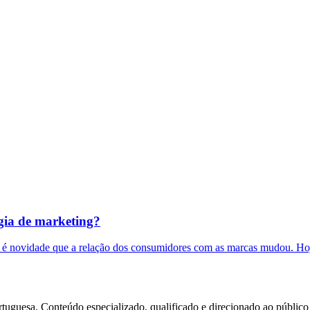
égia de marketing?
o é novidade que a relação dos consumidores com as marcas mudou. Hoj
tuguesa. Conteúdo especializado, qualificado e direcionado ao público 