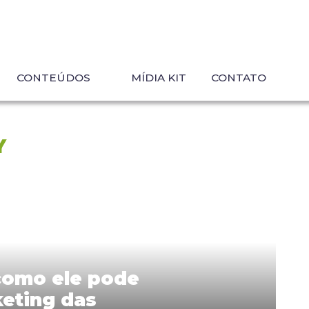
CONTEÚDOS
MÍDIA KIT
CONTATO
Y
 como ele pode
keting das