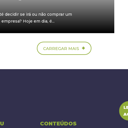
 decidir se irá ou não comprar um
empresa? Hoje em dia, é...
+
CARREGAR MAIS
L
A
U
CONTEÚDOS