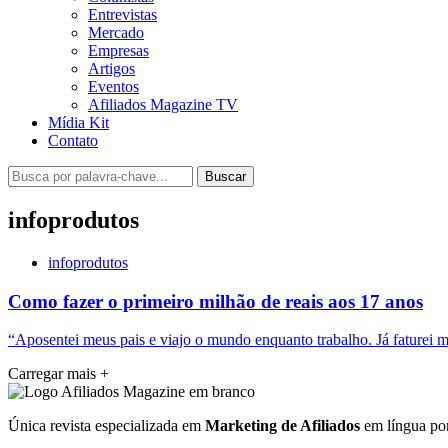
Entrevistas
Mercado
Empresas
Artigos
Eventos
Afiliados Magazine TV
Mídia Kit
Contato
Buscar
infoprodutos
infoprodutos
Como fazer o primeiro milhão de reais aos 17 anos
“Aposentei meus pais e viajo o mundo enquanto trabalho. Já faturei ma
Carregar mais
+
Única revista especializada em
Marketing de Afiliados
em língua por