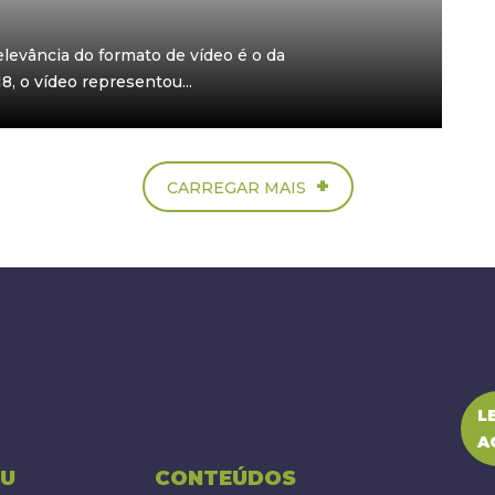
levância do formato de vídeo é o da
, o vídeo representou...
+
CARREGAR MAIS
L
A
U
CONTEÚDOS