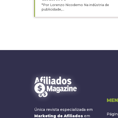
*Por Lorenzo Nicodemo Na indústria de
publicidade,...
MEN
Única revista especializada em
Página
Marketing de Afiliados
em