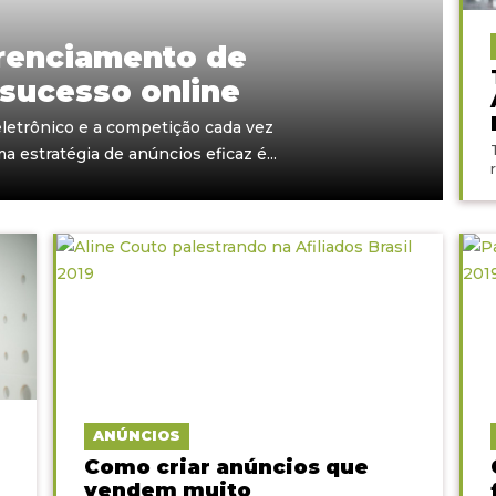
renciamento de
sucesso online
etrônico e a competição cada vez
a estratégia de anúncios eficaz é...
ANÚNCIOS
Como criar anúncios que
vendem muito