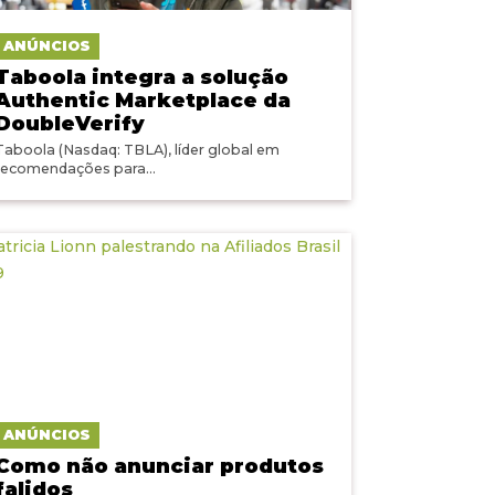
ANÚNCIOS
Taboola integra a solução
Authentic Marketplace da
DoubleVerify
Taboola (Nasdaq: TBLA), líder global em
recomendações para...
ANÚNCIOS
Como não anunciar produtos
falidos