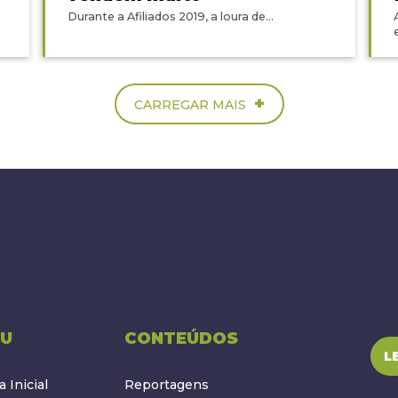
Durante a Afiliados 2019, a loura de...
+
CARREGAR MAIS
U
CONTEÚDOS
L
 Inicial
Reportagens