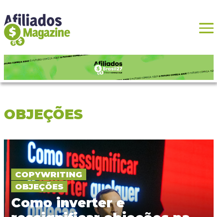
OBJEÇÕES
COPYWRITING
OBJEÇÕES
Como inverter e