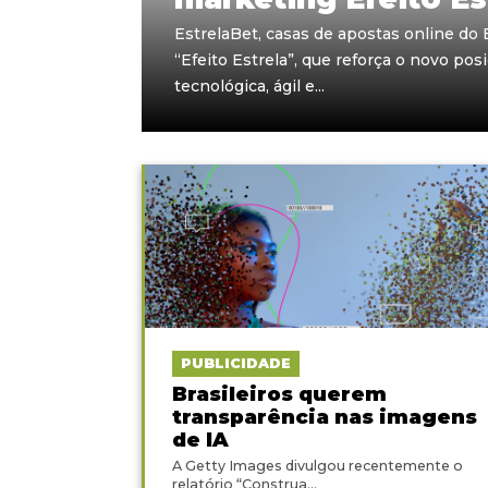
EstrelaBet, casas de apostas online do B
“Efeito Estrela”, que reforça o novo po
tecnológica, ágil e...
PUBLICIDADE
Brasileiros querem
transparência nas imagens
de IA
A Getty Images divulgou recentemente o
relatório “Construa...