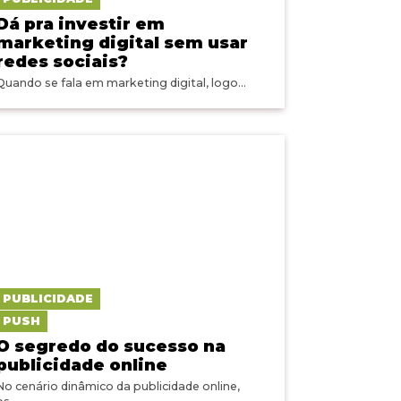
Dá pra investir em
marketing digital sem usar
redes sociais?
Quando se fala em marketing digital, logo...
PUBLICIDADE
PUSH
O segredo do sucesso na
publicidade online
No cenário dinâmico da publicidade online,