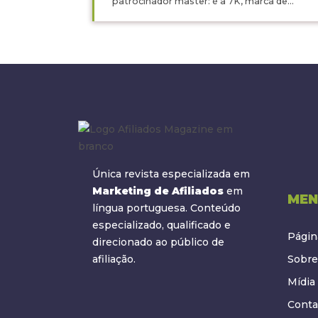
patrocinador master: é a 7K, marca de...
Única revista especializada em
Marketing de Afiliados
em
MEN
língua portuguesa. Conteúdo
especializado, qualificado e
Página
direcionado ao público de
afiliação.
Sobre
Mídia 
Conta