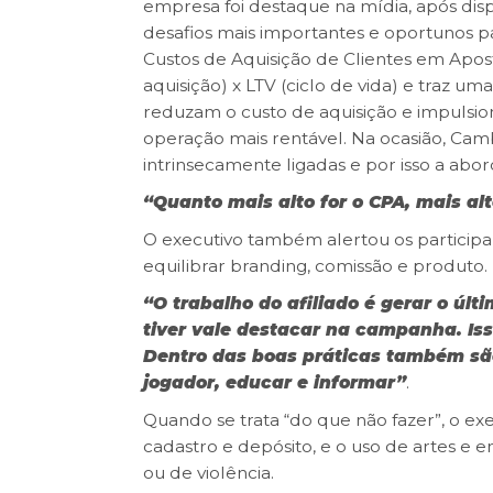
empresa foi destaque na mídia, após dis
desafios mais importantes e oportunos p
Custos de Aquisição de Clientes em Apost
aquisição) x LTV (ciclo de vida) e traz u
reduzam o custo de aquisição e impulsion
operação mais rentável. Na ocasião, Cam
intrinsecamente ligadas e por isso a ab
“Quanto mais alto for o CPA, mais alt
O executivo também alertou os participa
equilibrar branding, comissão e produto.
“O trabalho do afiliado é gerar o últ
tiver vale destacar na campanha. Is
Dentro das boas práticas também são
jogador, educar e informar”
.
Quando se trata “do que não fazer”, o ex
cadastro e depósito, e o uso de artes e
ou de violência.