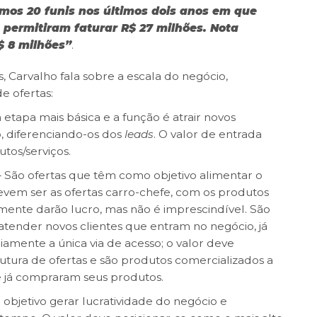
os 20 funis nos últimos dois anos em que
 permitiram faturar R$ 27 milhões. Nota
$ 8 milhões”
.
, Carvalho fala sobre a escala do negócio,
e ofertas:
a etapa mais básica e a função é atrair novos
, diferenciando-os dos
leads
. O valor de entrada
utos/serviços.
 São ofertas que têm como objetivo alimentar o
devem ser as ofertas carro-chefe, com os produtos
ente darão lucro, mas não é imprescindível. São
tender novos clientes que entram no negócio, já
iamente a única via de acesso; o valor deve
utura de ofertas e são produtos comercializados a
que já compraram seus produtos.
bjetivo gerar lucratividade do negócio e