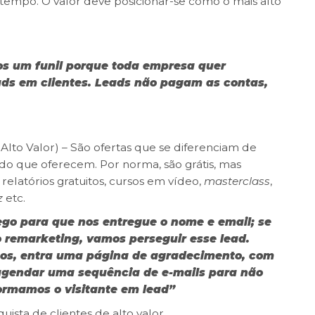
 tempo. O valor deve posicionar-se como o mais alto
os um funil porque toda empresa quer
eads em clientes. Leads não pagam as contas,
lto Valor) – São ofertas que se diferenciam de
údo que oferecem. Por norma, são grátis, mas
relatórios gratuitos, cursos em vídeo,
masterclass
,
z
etc.
fego para que nos entregue o nome e email; se
o remarketing, vamos perseguir esse lead.
mos, entra uma página de agradecimento, com
 agendar uma sequência de e-mails para não
formamos o visitante em lead”
uista de clientes de alto valor.