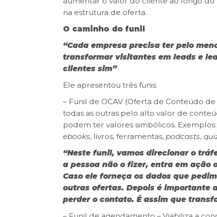
aumentar o valor do cliente ao longo do
na estrutura de oferta.
O caminho do funil
“Cada empresa precisa ter pelo men
transformar visitantes em leads e l
clientes sim”
Ele apresentou três funis:
– Funil de OCAV (Oferta de Conteúdo de A
todas as outras pelo alto valor de conte
podem ter valores simbólicos. Exemplos: 
ebooks
, livros, ferramentas,
podcasts
,
qui
“Neste funil, vamos direcionar o trá
a pessoa não o fizer, entra em ação 
Caso ele forneça os dados que pedi
outras ofertas. Depois é importante
perder o contato. É assim que trans
– Funil de agendamento – Viabiliza a conq