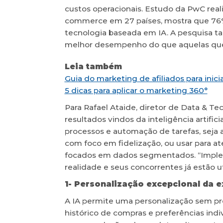
custos operacionais. Estudo da PwC rea
commerce em 27 países, mostra que 76%
tecnologia baseada em IA. A pesquisa t
melhor desempenho do que aquelas que 
Leia também
Guia do marketing de afiliados para inici
5 dicas para aplicar o marketing 360°
Para Rafael Ataide, diretor de Data & Tech
resultados vindos da inteligência artific
processos e automação de tarefas, seja a
com foco em fidelização, ou usar para a
focados em dados segmentados. “Impleme
realidade e seus concorrentes já estão uti
1- Personalização excepcional da e
A IA permite uma personalização sem pr
histórico de compras e preferências indi