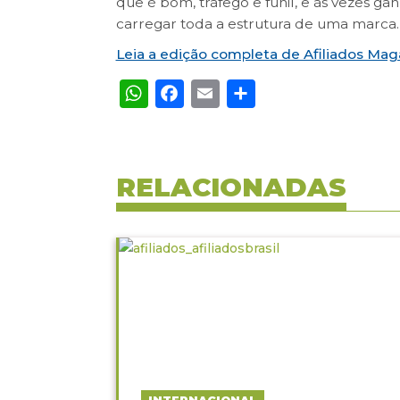
que é bom, tráfego e funil, e às vezes g
carregar toda a estrutura de uma marca.
Leia a edição completa de Afiliados Ma
WhatsApp
Facebook
Email
Share
RELACIONADAS