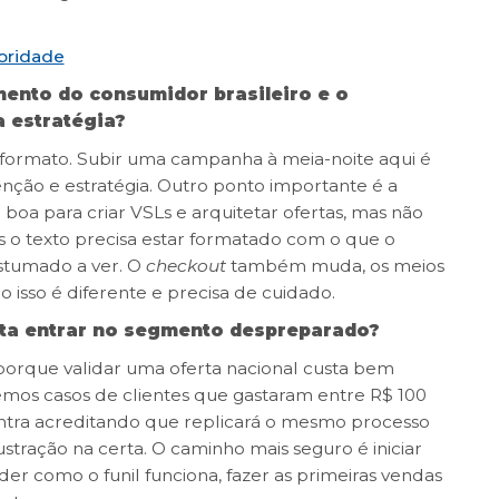
toridade
mento do consumidor brasileiro e o
a estratégia?
 e formato. Subir uma campanha à meia-noite aqui é
nção e estratégia. Outro ponto importante é a
 boa para criar VSLs e arquitetar ofertas, mas não
as o texto precisa estar formatado com o que o
ostumado a ver. O
checkout
também muda, os meios
 isso é diferente e precisa de cuidado.
enta entrar no segmento despreparado?
orque validar uma oferta nacional custa bem
temos casos de clientes que gastaram entre R$ 100
 entra acreditando que replicará o mesmo processo
ração na certa. O caminho mais seguro é iniciar
er como o funil funciona, fazer as primeiras vendas