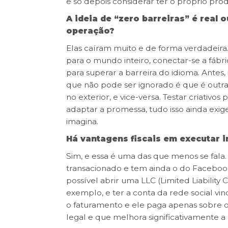
e só depois considerar ter o próprio prod
A ideia de “zero barreiras” é real 
operação?
Elas caíram muito e de forma verdadeir
para o mundo inteiro, conectar-se a fáb
para superar a barreira do idioma. Antes,
que não pode ser ignorado é que é outra
no exterior, e vice-versa. Testar criativos
adaptar a promessa, tudo isso ainda exi
imagina.
Há vantagens fiscais em executar 
Sim, e essa é uma das que menos se fala.
transacionado e tem ainda o do Facebook
possível abrir uma LLC
(Limited Liabilit
exemplo, e ter a conta da rede social vinc
o faturamento e ele paga apenas sobre o
legal e que melhora significativamente a 