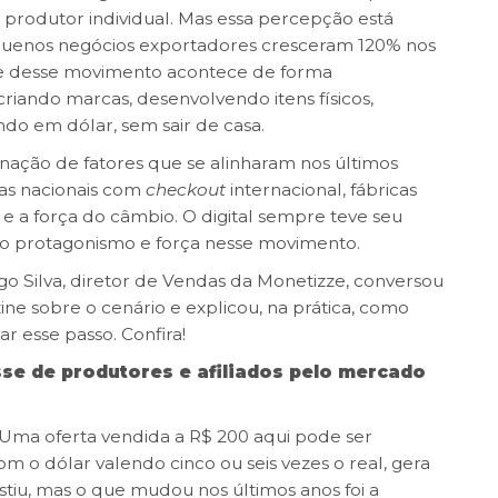
u produtor individual. Mas essa percepção está
uenos negócios exportadores cresceram 120% nos
rte desse movimento acontece de forma
riando marcas, desenvolvendo itens físicos,
do em dólar, sem sair de casa.
nação de fatores que se alinharam nos últimos
mas nacionais com
checkout
internacional, fábricas
e a força do câmbio. O digital sempre teve seu
ndo protagonismo e força nesse movimento.
go Silva, diretor de Vendas da Monetizze, conversou
ne sobre o cenário e explicou, na prática, como
r esse passo. Confira!
se de produtores e afiliados pelo mercado
. Uma oferta vendida a R$ 200 aqui pode ser
m o dólar valendo cinco ou seis vezes o real, gera
stiu, mas o que mudou nos últimos anos foi a