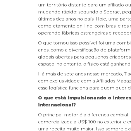
um território distante para um afiliado o
mudando rápido: segundo o Sebrae, peq
últimos dez anos no país. Hoje, uma pa
completamente on-line, com brasileiros c
operando fábricas estrangeiras e receben
O que tornou isso possível foi uma combi
anos, como a diversificação de platafor
globais abertas para pequenos criadores 
espaço, no entanto, o físico está ganha
Há mais de sete anos nesse mercado, Tia
com exclusividade com a Afiliados Magazi
essa logística funciona para quem quer da
O que está impulsionando o interes
internacional?
O principal motor é a diferença cambial
comercializada a US$ 100 no exterior e co
uma receita muito maior. Isso sempre exi