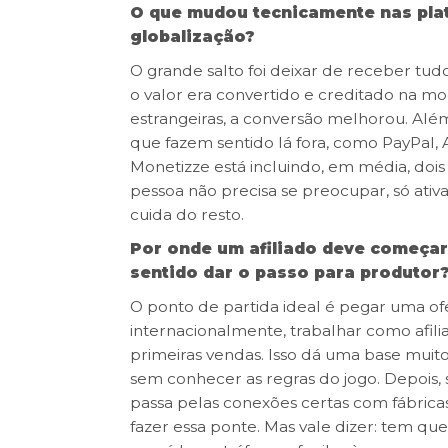
O que mudou tecnicamente nas plat
globalização?
O grande salto foi deixar de receber tud
o valor era convertido e creditado na m
estrangeiras, a conversão melhorou. Alé
que fazem sentido lá fora, como PayPal, Ap
Monetizze está incluindo, em média, dois 
pessoa não precisa se preocupar, só ativ
cuida do resto.
Por onde um afiliado deve começar
sentido dar o passo para produtor
O ponto de partida ideal é pegar uma ofe
internacionalmente, trabalhar como afili
primeiras vendas. Isso dá uma base muito
sem conhecer as regras do jogo. Depois, 
passa pelas conexões certas com fábricas
fazer essa ponte. Mas vale dizer: tem qu