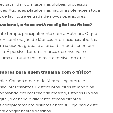
recisava lidar com sistemas globais, processos
ês. Agora, as plataformas nacionais oferecem toda
ue facilitou a entrada de novos operadores.
ional, o foco está no digital ou físico?
stante tempo, principalmente com a Hotmart. O que
o. A combinação de fábricas internacionais abertas
com
checkout
global e a força da moeda criou um
ia. É possível ter uma marca, desenvolver e
uma estrutura muito mais acessível do que
sores para quem trabalha com o físico?
ar, Canadá e parte do México, Inglaterra e,
o interessantes. Existem brasileiros atuando na
 pensando em mercadoria mesmo, Estados Unidos
ital, o cenário é diferente, temos clientes
completamente distintos entre si. Hoje não existe
ara chegar nestes destinos.