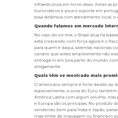
infraestrutura em torno disso. Antes se p
burocráticos e pouco suporte em portugu
essa dinâmica com atendimento local, o q
Quando falamos em mercado internac
No caso do on-line, o Brasil atua há ba
está crescendo com força agora é o físic
para quem é daqui, sistemas nacionais 
cenário que antes simplesmente não exist
entregá-lo em boa parte do mundo com 
antigamente.
Quais têm se mostrado mais promis
O americano sempre é forte devido ao dól
especialmente, a zona do Euro, também sã
América Latina com algum volume, mas
e Europa são os principais. No produto dig
vendendo bem para Índia e Japão, países 
mais limite de linguagem ou financeiro p