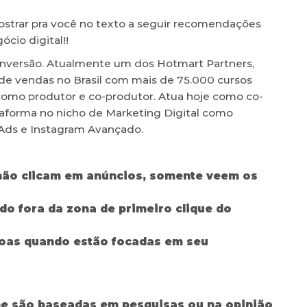
ostrar pra você no texto a seguir recomendações
cio digital!!
Conversão. Atualmente um dos Hotmart Partners,
de vendas no Brasil com mais de 75.000 cursos
 como produtor e co-produtor. Atua hoje como co-
ataforma no nicho de Marketing Digital como
Ads e Instagram Avançado.
não clicam em anúncios, somente veem os
 fora da zona de primeiro clique do
soas quando estão focadas em seu
ne são baseadas em pesquisas ou na opinião