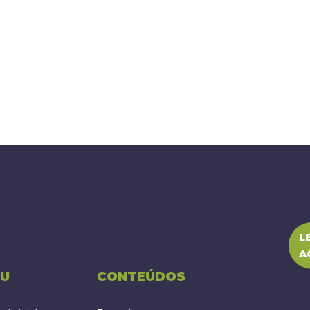
L
A
U
CONTEÚDOS