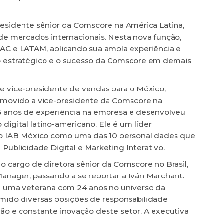
residente sênior da Comscore na América Latina,
de mercados internacionais. Nesta nova função,
PAC e LATAM, aplicando sua ampla experiência e
to estratégico e o sucesso da Comscore em demais
de vice-presidente de vendas para o México,
romovido a vice-presidente da Comscore na
5 anos de experiência na empresa e desenvolveu
gital latino-americano. Ele é um líder
lo IAB México como uma das 10 personalidades que
 Publicidade Digital e Marketing Interativo.
no cargo de diretora sênior da Comscore no Brasil,
anager, passando a se reportar a Iván Marchant.
 é uma veterana com 24 anos no universo da
ido diversas posições de responsabilidade
o e constante inovação deste setor. A executiva