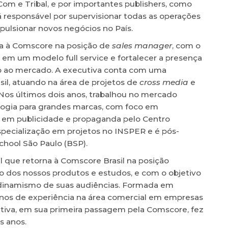
m e Tribal, e por importantes publishers, como
á responsável por supervisionar todas as operações
pulsionar novos negócios no País.
na à Comscore na posição de
sales manager
, com o
 em um modelo full service e fortalecer a presença
o ao mercado. A executiva conta com uma
il, atuando na área de projetos de
cross media
e
 Nos últimos dois anos, trabalhou no mercado
ologia para grandes marcas, com foco em
em publicidade e propaganda pelo Centro
especialização em projetos no INSPER e é pós-
hool São Paulo (BSP).
l que retorna à Comscore Brasil na posição
o dos nossos produtos e estudos, e com o objetivo
o dinamismo de suas audiências. Formada em
 anos de experiência na área comercial em empresas
tiva, em sua primeira passagem pela Comscore, fez
s anos.