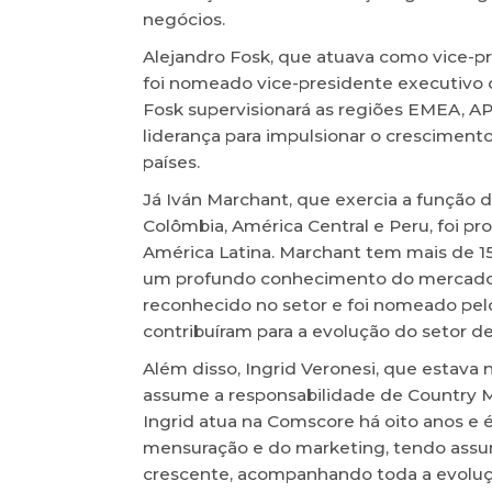
negócios.
Alejandro Fosk, que atuava como vice-p
foi nomeado vice-presidente executivo 
Fosk supervisionará as regiões EMEA, A
liderança para impulsionar o crescimen
países.
Já Iván Marchant, que exercia a função 
Colômbia, América Central e Peru, foi p
América Latina. Marchant tem mais de 1
um profundo conhecimento do mercado di
reconhecido no setor e foi nomeado pe
contribuíram para a evolução do setor de
Além disso, Ingrid Veronesi, que estava 
assume a responsabilidade de Country M
Ingrid atua na Comscore há oito anos e
mensuração e do marketing, tendo assum
crescente, acompanhando toda a evoluçã