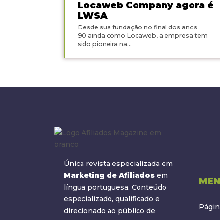
Locaweb Company agora é
LWSA
Desde sua fundação no final dos anos
90 ainda como Locaweb, a empresa tem
sido pioneira na...
Única revista especializada em
Marketing de Afiliados
em
MEN
língua portuguesa. Conteúdo
especializado, qualificado e
Página
direcionado ao público de