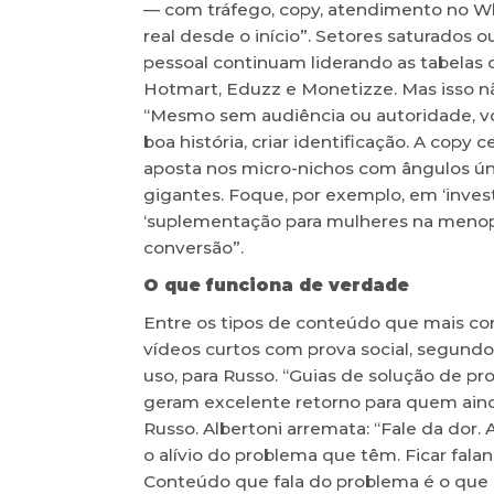
— com tráfego, copy, atendimento no Wh
real desde o início”. Setores saturados
pessoal continuam liderando as tabela
Hotmart, Eduzz e Monetizze. Mas isso não
“Mesmo sem audiência ou autoridade, v
boa história, criar identificação. A copy 
aposta nos micro-nichos com ângulos úni
gigantes. Foque, por exemplo, em ‘inves
‘suplementação para mulheres na menopa
conversão”.
O que funciona de verdade
Entre os tipos de conteúdo que mais co
vídeos curtos com prova social, segundo
uso, para Russo. “Guias de solução de p
geram excelente retorno para quem aind
Russo. Albertoni arremata: “Fale da dor
o alívio do problema que têm. Ficar fal
Conteúdo que fala do problema é o que 