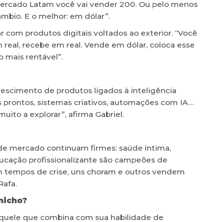
mercado Latam você vai vender 200. Ou pelo menos
mbio. E o melhor: em dólar”.
 com produtos digitais voltados ao exterior. “Você
real, recebe em real. Vende em dólar, coloca esse
o mais rentável”.
escimento de produtos ligados à inteligência
ts prontos, sistemas criativos, automações com IA…
muito a explorar”, afirma Gabriel.
 de mercado continuam firmes: saúde íntima,
cação profissionalizante são campeões de
 em tempos de crise, uns choram e outros vendem
Rafa.
nicho?
 aquele que combina com sua habilidade de