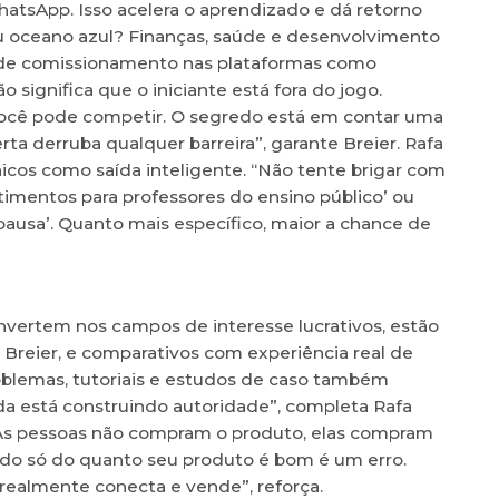
atsApp. Isso acelera o aprendizado e dá retorno
 ou oceano azul? Finanças, saúde e desenvolvimento
s de comissionamento nas plataformas como
 significa que o iniciante está fora do jogo.
ocê pode competir. O segredo está em contar uma
certa derruba qualquer barreira”, garante Breier. Rafa
cos como saída inteligente. “Não tente brigar com
timentos para professores do ensino público’ ou
usa’. Quanto mais específico, maior a chance de
nvertem nos campos de interesse lucrativos, estão
 Breier, e comparativos com experiência real de
roblemas, tutoriais e estudos de caso também
a está construindo autoridade”, completa Rafa
. As pessoas não compram o produto, elas compram
ando só do quanto seu produto é bom é um erro.
realmente conecta e vende”, reforça.