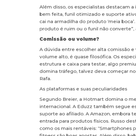
Além disso, os especialistas destacam a 
bem feita, funil otimizado e suporte ativ
cai na armadilha do produto ‘meia boca
produto é ruim ou o funil não converte”, a
Comissão ou volume?
A dúvida entre escolher alta comissão 
volume alto, é quase filosófica. Os espec
estrutura e caixa para testar, algo prem
domina tráfego, talvez deva começar no 
Rafa.
As plataformas e suas peculiaridades
Segundo Breier, a Hotmart domina o mer
internacional. A Eduzz também segue es
suporte ao afiliado. A Amazon, embora 
entrada para produtos físicos. Russo des
como os mais rentáveis: “Smartphones 
fitness são boas apostas. Além disso, ba