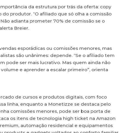
importância da estrutura por trás da oferta: copy
o do produtor. “O afiliado que só olha a comissão
’. Não adianta prometer 70% de comissão se o
lerta Breier.
e vendas esporádicas ou comissões menores, mas
ialistas são unânimes: depende. “Se o afiliado tem
ium pode ser mais lucrativo. Mas quem ainda não
volume e aprender a escalar primeiro”, orienta
cado de cursos e produtos digitais, com foco
sa linha, enquanto a Monetizze se destaca pelo
tenha comissões menores, pode ser boa porta de
taca os itens de tecnologia high ticket na Amazon
premium, automação residencial e equipamentos
by products e gadgets voltados ao conforto familiar