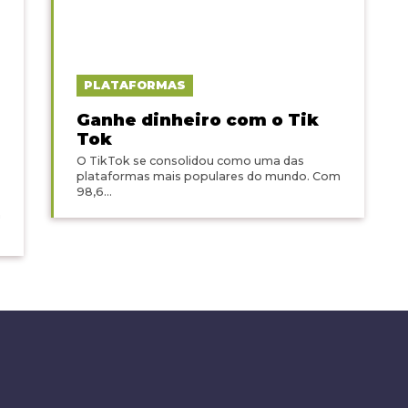
PLATAFORMAS
Ganhe dinheiro com o Tik
Tok
O TikTok se consolidou como uma das
plataformas mais populares do mundo. Com
98,6...
a