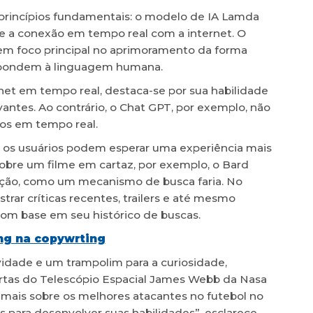
princípios fundamentais: o modelo de IA Lamda
 e a conexão em tempo real com a internet. O
em foco principal no aprimoramento da forma
pondem à linguagem humana.
net em tempo real, destaca-se por sua habilidade
vantes. Ao contrário, o Chat GPT, por exemplo, não
os em tempo real.
, os usuários podem esperar uma experiência mais
sobre um filme em cartaz, por exemplo, o Bard
bição, como um mecanismo de busca faria. No
rar críticas recentes, trailers e até mesmo
com base em seu histórico de buscas.
ing na copywrting
vidade e um trampolim para a curiosidade,
rtas do Telescópio Espacial James Webb da Nasa
 mais sobre os melhores atacantes no futebol no
 para desenvolver suas habilidades”, esclarece